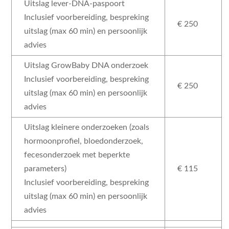
Uitslag lever-DNA-paspoort
site te
Inclusief voorbereiding, bespreking
verbeteren,
€ 250
gebaseerd
uitslag (max 60 min) en persoonlijk
op hoe de
advies
website
Uitslag GrowBaby DNA onderzoek
wordt
Inclusief voorbereiding, bespreking
gebruikt.
€ 250
uitslag (max 60 min) en persoonlijk
advies
Gebruikerservaring
Uitslag kleinere onderzoeken (zoals
Om onze website zo
hormoonprofiel, bloedonderzoek,
goed mogelijk te laten
functioneren
fecesonderzoek met beperkte
gedurende je bezoek.
parameters)
€ 115
Als je deze cookies
Inclusief voorbereiding, bespreking
weigert, zullen
uitslag (max 60 min) en persoonlijk
sommige functies en
advies
inhoud van de website