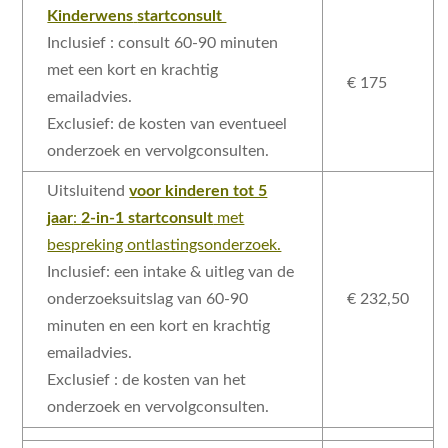
verdwijnen.
Kinderwens
startconsult
Inclusief : consult 60-90 minuten
Marketing
met een kort en krachtig
€ 175
Door je interesses
emailadvies.
en je gedrag
Exclusief: de kosten van eventueel
tijdens je bezoek
onderzoek en vervolgconsulten.
aan onze website
te delen, vergroot
Uitsluitend
voor kinderen tot 5
je de kans om
jaar
:
2-in-1 startconsult
met
gepersonaliseerde
bespreking ontlastingsonderzoek.
content en
Inclusief: een intake & uitleg van de
aanbiedingen te
onderzoeksuitslag van 60-90
€ 232,50
zien.
minuten en een kort en krachtig
emailadvies.
Exclusief : de kosten van het
onderzoek en vervolgconsulten.