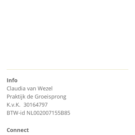
Info
Claudia van Wezel
Praktijk de Groeisprong
K.v.K. 30164797
BTW-id NL002007155B85
Connect