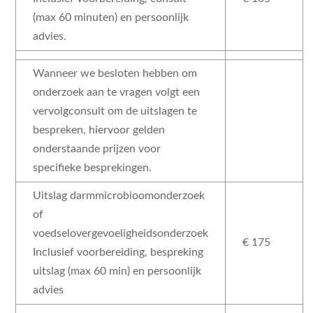
(max 60 minuten) en persoonlijk
advies.
Wanneer we besloten hebben om
onderzoek aan te vragen volgt een
vervolgconsult om de uitslagen te
Noodzakelijk
bespreken, hiervoor gelden
Deze cookies
onderstaande prijzen voor
zijn
specifieke besprekingen.
noodzakelijk
om de website
Uitslag darmmicrobioomonderzoek
goed te laten
of
functioneren.
voedselovergevoeligheidsonderzoek
€ 175
Inclusief voorbereiding, bespreking
Statistieken
uitslag (max 60 min) en persoonlijk
Om ons te
advies
helpen de