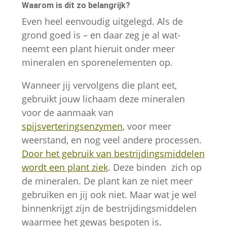
verdwijnen.
Waarom is dit zo belangrijk?
Even heel eenvoudig uitgelegd. Als de
grond goed is – en daar zeg je al wat-
Marketing
neemt een plant hieruit onder meer
Door je interesses
en je gedrag
mineralen en sporenelementen op.
tijdens je bezoek
Wanneer jij vervolgens die plant eet,
aan onze website
te delen, vergroot
gebruikt jouw lichaam deze mineralen
je de kans om
voor de aanmaak van
gepersonaliseerde
spijsverteringsenzymen
, voor meer
content en
weerstand, en nog veel andere processen.
aanbiedingen te
Door het gebruik van bestrijdingsmiddelen
zien.
wordt een plant ziek
. Deze binden zich op
de mineralen. De plant kan ze niet meer
gebruiken en jij ook niet. Maar wat je wel
binnenkrijgt zijn de bestrijdingsmiddelen
waarmee het gewas bespoten is.