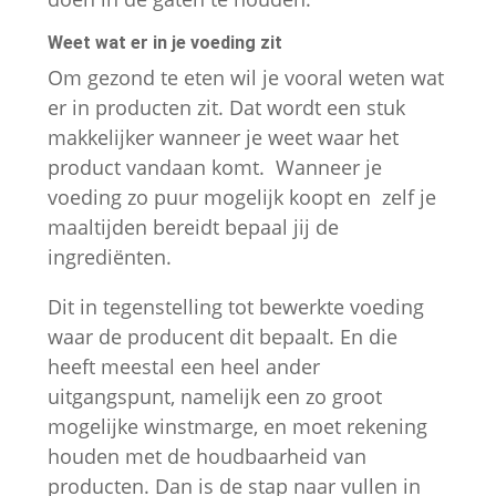
Weet wat er in je voeding zit
Om gezond te eten wil je vooral weten wat
er in producten zit. Dat wordt een stuk
makkelijker wanneer je weet waar het
product vandaan komt. Wanneer je
Noodzakelijk
voeding zo puur mogelijk koopt en zelf je
Deze cookies
maaltijden bereidt bepaal jij de
zijn
ingrediënten.
noodzakelijk
om de website
Dit in tegenstelling tot bewerkte voeding
goed te laten
waar de producent dit bepaalt. En die
functioneren.
heeft meestal een heel ander
uitgangspunt, namelijk een zo groot
mogelijke winstmarge, en moet rekening
Statistieken
houden met de houdbaarheid van
Om ons te
producten. Dan is de stap naar vullen in
helpen de