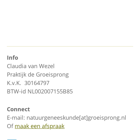
verkoudheids- en grieptijd. Hieronder vind je
6 eenvoudig toepasbare tips om...
Info
Claudia van Wezel
Praktijk de Groeisprong
K.v.K. 30164797
BTW-id NL002007155B85
Connect
E-mail: natuurgeneeskunde[at]groeisprong.nl
Of
maak een afspraak