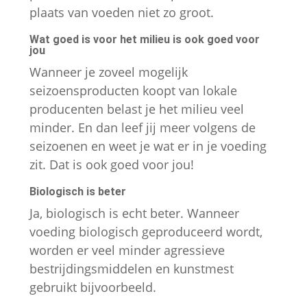
site te
plaats van voeden niet zo groot.
verbeteren,
Wat goed is voor het milieu is ook goed voor
gebaseerd
jou
op hoe de
Wanneer je zoveel mogelijk
website
seizoensproducten koopt van lokale
wordt
producenten belast je het milieu veel
gebruikt.
minder. En dan leef jij meer volgens de
seizoenen en weet je wat er in je voeding
Gebruikerservaring
zit. Dat is ook goed voor jou!
Om onze website zo
goed mogelijk te laten
Biologisch is beter
functioneren
Ja, biologisch is echt beter. Wanneer
gedurende je bezoek.
voeding biologisch geproduceerd wordt,
Als je deze cookies
worden er veel minder agressieve
weigert, zullen
bestrijdingsmiddelen en kunstmest
sommige functies en
gebruikt bijvoorbeeld.
inhoud van de website