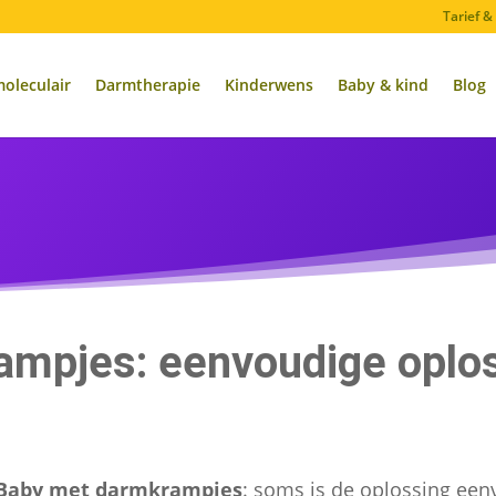
Tarief 
oleculair
Darmtherapie
Kinderwens
Baby & kind
Blog
mpjes: eenvoudige oplo
Baby met darmkrampjes
: soms is de oplossing eenvo