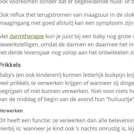
ook voorkomen zonder dat er begeleidende huid- of 
Ook reflux (het terugstromen van maagzuur in de slok
maagingang niet goed afsluit) kan een symptoom zijn 
Met
darmtherapie
kun je juist bij een baby nog grote
bewerkstelligen, omdat de darmen en daarmee het i
het derde levensjaar nog volop aan het ontwikkelen zi
Prikkels
Baby’s (en ook kinderen!) kunnen letterlijk buikpijn kr
veel prikkels te verwerken krijgen of wanneer zij ding
begrijpen of niet kunnen verwerken. Niet voor niets 
van de middag of begin van de avond hun “huiluurtje”
Verwerken
Dit heeft een functie: ze verwerken dan alle belevenis
hierbij is: wanneer je kind ook ’s nachts onrustig is, kij