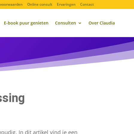
& voorwaarden
Online consult
Ervaringen
Contact
E-book puur genieten
Consulten
Over Claudia
ssing
udig. In dit artikel vind je een