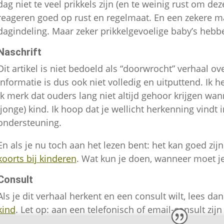
dag niet te veel prikkels zijn (en te weinig rust om de
reageren goed op rust en regelmaat. En een zekere m
dagindeling. Maar zeker prikkelgevoelige baby’s hebbe
Naschrift
Dit artikel is niet bedoeld als “doorwrocht” verhaal ov
informatie is dus ook niet volledig en uitputtend. Ik 
ik merk dat ouders lang niet altijd gehoor krijgen wa
(jonge) kind. Ik hoop dat je wellicht herkenning vindt i
ondersteuning.
En als je nu toch aan het lezen bent: het kan goed zijn
koorts bij kinderen
. Wat kun je doen, wanneer moet je 
Consult
Als je dit verhaal herkent en een consult wilt, lees d
kind
. Let op: aan een telefonisch of email-consult zij