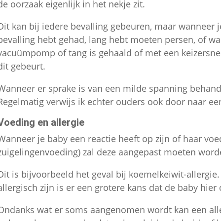
de oorzaak eigenlijk in het nekje zit.
Dit kan bij iedere bevalling gebeuren, maar wanneer j
bevalling hebt gehad, lang hebt moeten persen, of wa
vacuümpomp of tang is gehaald of met een keizersned
dit gebeurt.
Wanneer er sprake is van een milde spanning behand
Regelmatig verwijs ik echter ouders ook door naar ee
Voeding en allergie
Wanneer je baby een reactie heeft op zijn of haar voe
zuigelingenvoeding) zal deze aangepast moeten word
Dit is bijvoorbeeld het geval bij koemelkeiwit-allergi
allergisch zijn is er een grotere kans dat de baby hier 
Ondanks wat er soms aangenomen wordt kan een allerg