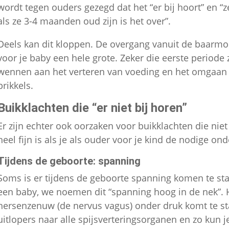
wordt tegen ouders gezegd dat het “er bij hoort” en “z
als ze 3-4 maanden oud zijn is het over”.
Deels kan dit kloppen. De overgang vanuit de baarmo
voor je baby een hele grote. Zeker die eerste periode
wennen aan het verteren van voeding en het omgaan 
prikkels.
Buikklachten die “er niet bij horen”
Er zijn echter ook oorzaken voor buikklachten die niet
heel fijn is als je als ouder voor je kind de nodige ond
Tijdens de geboorte: spanning
Soms is er tijdens de geboorte spanning komen te st
een baby, we noemen dit “spanning hoog in de nek”. H
hersenzenuw (de nervus vagus) onder druk komt te s
uitlopers naar alle spijsverteringsorganen en zo kun je