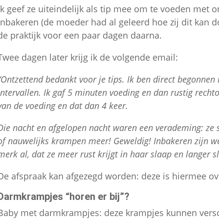
Ik geef ze uiteindelijk als tip mee om te voeden met 
inbakeren (de moeder had al geleerd hoe zij dit kan 
de praktijk voor een paar dagen daarna.
Twee dagen later krijg ik de volgende email:
“Ontzettend bedankt voor je tips. Ik ben direct begonne
intervallen. Ik gaf 5 minuten voeding en dan rustig recht
van de voeding en dat dan 4 keer.
Die nacht en afgelopen nacht waren een verademing: ze s
of nauwelijks krampen meer! Geweldig! Inbakeren zijn 
merk al, dat ze meer rust krijgt in haar slaap en langer s
De afspraak kan afgezegd worden: deze is hiermee o
Darmkrampjes “horen er bij”?
Baby met darmkrampjes: deze krampjes kunnen versc