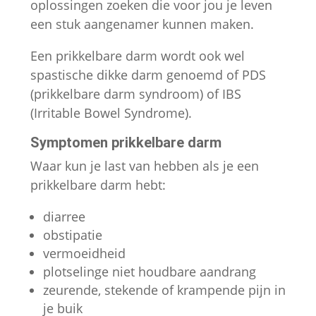
oplossingen zoeken die voor jou je leven
site te
een stuk aangenamer kunnen maken.
verbeteren,
gebaseerd
Een prikkelbare darm wordt ook wel
op hoe de
spastische dikke darm genoemd of PDS
website
(prikkelbare darm syndroom) of IBS
wordt
(Irritable Bowel Syndrome).
gebruikt.
Symptomen prikkelbare darm
Gebruikerservaring
Waar kun je last van hebben als je een
Om onze website zo
prikkelbare darm hebt:
goed mogelijk te laten
functioneren
diarree
gedurende je bezoek.
obstipatie
Als je deze cookies
vermoeidheid
weigert, zullen
plotselinge niet houdbare aandrang
sommige functies en
zeurende, stekende of krampende pijn in
inhoud van de website
je buik