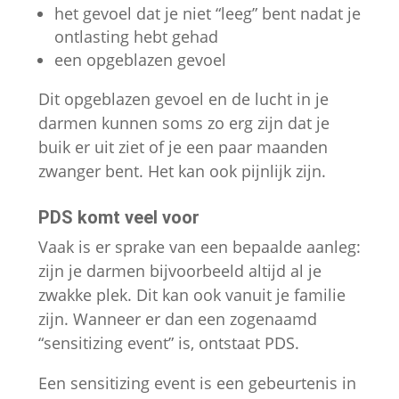
verdwijnen.
het gevoel dat je niet “leeg” bent nadat je
ontlasting hebt gehad
een opgeblazen gevoel
Marketing
Door je interesses
Dit opgeblazen gevoel en de lucht in je
en je gedrag
darmen kunnen soms zo erg zijn dat je
tijdens je bezoek
buik er uit ziet of je een paar maanden
aan onze website
zwanger bent. Het kan ook pijnlijk zijn.
te delen, vergroot
je de kans om
gepersonaliseerde
PDS komt veel voor
content en
Vaak is er sprake van een bepaalde aanleg:
aanbiedingen te
zijn je darmen bijvoorbeeld altijd al je
zien.
zwakke plek. Dit kan ook vanuit je familie
zijn. Wanneer er dan een zogenaamd
“sensitizing event” is, ontstaat PDS.
Een sensitizing event is een gebeurtenis in