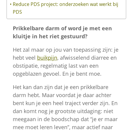
Reduce PDS project: onderzoeken wat werkt bij
PDS
Prikkelbare darm of word je met een
kluitje in het riet gestuurd?
Het zal maar op jou van toepassing zijn: je
Noodzakelijk
hebt veel
buikpijn
, afwisselend diarree en
Deze cookies
obstipatie, regelmatig last van een
zijn
noodzakelijk
opgeblazen gevoel. En je bent moe.
om de website
Het kan dan zijn dat je een prikkelbare
goed te laten
functioneren.
darm hebt. Maar voordat je daar achter
bent kun je een heel traject verder zijn. En
dan komt nog je grootste uitdaging: niet
Statistieken
meegaan in de boodschap dat “je er maar
Om ons te
mee moet leren leven”, maar actief naar
helpen de