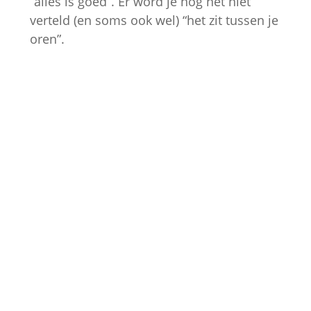
“alles is goed”. Er word je nog net niet
verteld (en soms ook wel) “het zit tussen je
oren”.