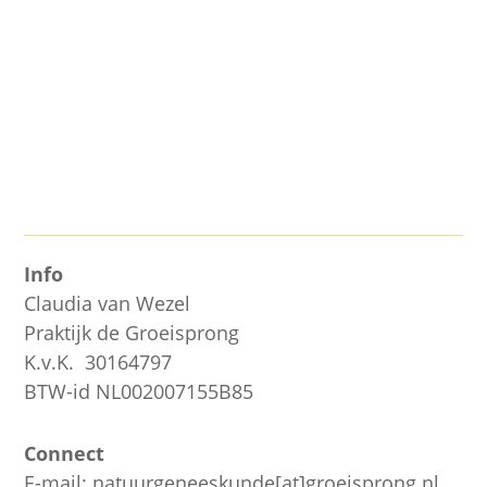
Raak eens lekker wat afvalstoffen kwijt: geef
jezelf een boost met een detox! Ben jij je
meer te buiten gegaan aan...
Info
Claudia van Wezel
Praktijk de Groeisprong
K.v.K. 30164797
BTW-id NL002007155B85
Connect
E-mail: natuurgeneeskunde[at]groeisprong.nl