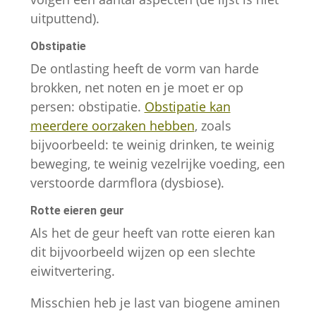
site te
uitputtend).
verbeteren,
gebaseerd
Obstipatie
op hoe de
De ontlasting heeft de vorm van harde
website
brokken, net noten en je moet er op
wordt
persen: obstipatie.
Obstipatie kan
gebruikt.
meerdere oorzaken hebben
, zoals
bijvoorbeeld: te weinig drinken, te weinig
Gebruikerservaring
beweging, te weinig vezelrijke voeding, een
Om onze website zo
verstoorde darmflora (dysbiose).
goed mogelijk te laten
Rotte eieren geur
functioneren
gedurende je bezoek.
Als het de geur heeft van rotte eieren kan
Als je deze cookies
dit bijvoorbeeld wijzen op een slechte
weigert, zullen
eiwitvertering.
sommige functies en
inhoud van de website
Misschien heb je last van biogene aminen