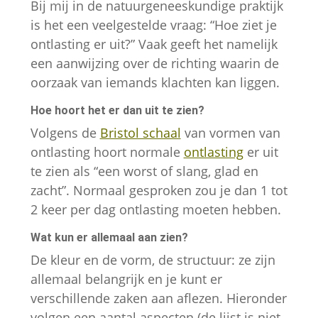
Bij mij in de natuurgeneeskundige praktijk
is het een veelgestelde vraag: “Hoe ziet je
ontlasting er uit?” Vaak geeft het namelijk
een aanwijzing over de richting waarin de
oorzaak van iemands klachten kan liggen.
Hoe hoort het er dan uit te zien?
Noodzakelijk
Volgens de
Bristol schaal
van vormen van
Deze cookies
ontlasting hoort normale
ontlasting
er uit
zijn
te zien als “een worst of slang, glad en
noodzakelijk
zacht”. Normaal gesproken zou je dan 1 tot
om de website
2 keer per dag ontlasting moeten hebben.
goed te laten
functioneren.
Wat kun er allemaal aan zien?
De kleur en de vorm, de structuur: ze zijn
Statistieken
allemaal belangrijk en je kunt er
Om ons te
verschillende zaken aan aflezen. Hieronder
helpen de
volgen een aantal aspecten (de lijst is niet