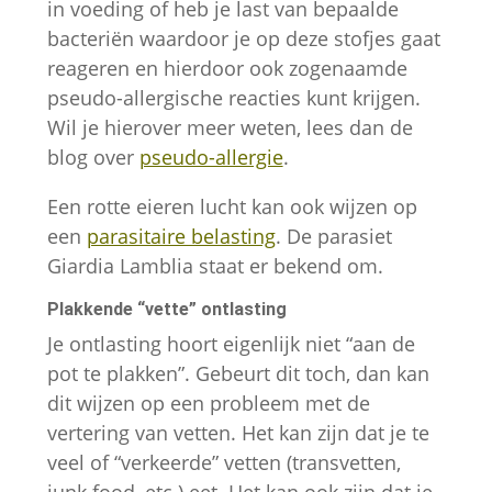
verdwijnen.
in voeding of heb je last van bepaalde
bacteriën waardoor je op deze stofjes gaat
reageren en hierdoor ook zogenaamde
Marketing
pseudo-allergische reacties kunt krijgen.
Door je interesses
Wil je hierover meer weten, lees dan de
en je gedrag
blog over
pseudo-allergie
.
tijdens je bezoek
aan onze website
Een rotte eieren lucht kan ook wijzen op
te delen, vergroot
een
parasitaire belasting
. De parasiet
je de kans om
Giardia Lamblia staat er bekend om.
gepersonaliseerde
content en
Plakkende “vette” ontlasting
aanbiedingen te
Je ontlasting hoort eigenlijk niet “aan de
zien.
pot te plakken”. Gebeurt dit toch, dan kan
dit wijzen op een probleem met de
vertering van vetten. Het kan zijn dat je te
veel of “verkeerde” vetten (transvetten,
junk food, etc.) eet. Het kan ook zijn dat je