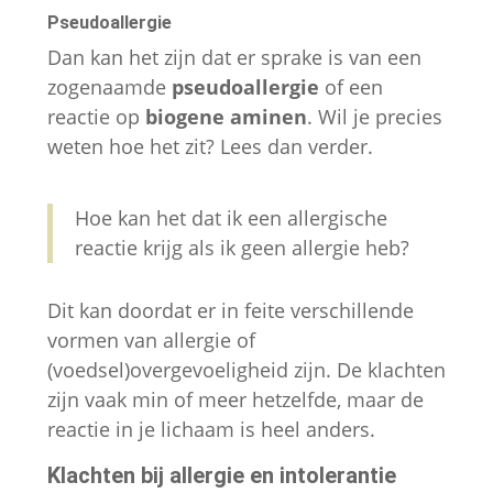
site te
Pseudoallergie
verbeteren,
Dan kan het zijn dat er sprake is van een
gebaseerd
zogenaamde
pseudoallergie
of een
op hoe de
reactie op
biogene aminen
. Wil je precies
website
weten hoe het zit? Lees dan verder.
wordt
gebruikt.
Hoe kan het dat ik een allergische
reactie krijg als ik geen allergie heb?
Gebruikerservaring
Om onze website zo
goed mogelijk te laten
Dit kan doordat er in feite verschillende
functioneren
vormen van allergie of
gedurende je bezoek.
(voedsel)overgevoeligheid zijn. De klachten
Als je deze cookies
zijn vaak min of meer hetzelfde, maar de
weigert, zullen
reactie in je lichaam is heel anders.
sommige functies en
inhoud van de website
Klachten bij allergie en intolerantie