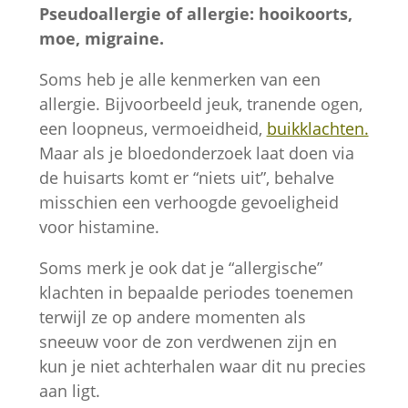
Pseudoallergie of allergie: hooikoorts,
moe, migraine.
Soms heb je alle kenmerken van een
allergie. Bijvoorbeeld jeuk, tranende ogen,
een loopneus, vermoeidheid,
buikklachten.
Maar als je bloedonderzoek laat doen via
Noodzakelijk
de huisarts komt er “niets uit”, behalve
Deze cookies
misschien een verhoogde gevoeligheid
zijn
noodzakelijk
voor histamine.
om de website
Soms merk je ook dat je “allergische”
goed te laten
functioneren.
klachten in bepaalde periodes toenemen
terwijl ze op andere momenten als
sneeuw voor de zon verdwenen zijn en
Statistieken
kun je niet achterhalen waar dit nu precies
Om ons te
aan ligt.
helpen de