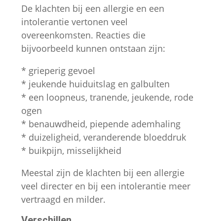
verdwijnen.
De klachten bij een allergie en een
intolerantie vertonen veel
overeenkomsten. Reacties die
Marketing
bijvoorbeeld kunnen ontstaan zijn:
Door je interesses
en je gedrag
* grieperig gevoel
tijdens je bezoek
* jeukende huiduitslag en galbulten
aan onze website
te delen, vergroot
* een loopneus, tranende, jeukende, rode
je de kans om
ogen
gepersonaliseerde
* benauwdheid, piepende ademhaling
content en
* duizeligheid, veranderende bloeddruk
aanbiedingen te
* buikpijn, misselijkheid
zien.
Meestal zijn de klachten bij een allergie
veel directer en bij een intolerantie meer
vertraagd en milder.
Verschillen