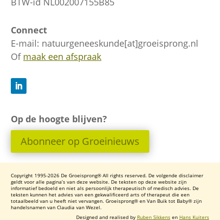
BTW-id NL002007155B85
Connect
E-mail: natuurgeneeskunde[at]groeisprong.nl
Of
maak een afspraak
Op de hoogte blijven?
Abonneer op Groeinieuws
Copyright 1995-2026 De Groeisprong® All rights reserved. De volgende disclaimer
geldt voor alle pagina’s van deze website. De teksten op deze website zijn
informatief bedoeld en niet als persoonlijk therapeutisch of medisch advies. De
teksten kunnen het advies van een gekwalificeerd arts of therapeut die een
totaalbeeld van u heeft niet vervangen. Groeisprong® en Van Buik tot Baby® zijn
handelsnamen van Claudia van Wezel.
Designed and realised by
Ruben Sikkens
en
Hans Kuiters