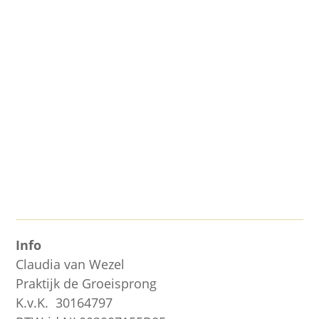
Veel mensen hebben last van
vermoeidheidsklachten. Ben jij ook, constant
of afwisselend, en in gradaties, moe? Ben je...
Info
Claudia van Wezel
Praktijk de Groeisprong
K.v.K. 30164797